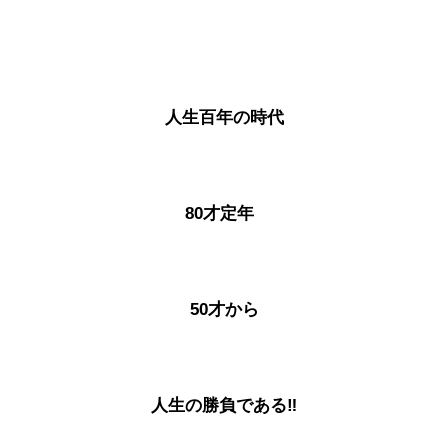
人生百年の時代
80才定年
50才から
人生の勝負である‼️