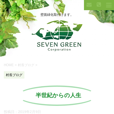
壁面緑化取付けます。
HOME
>
村長ブログ
>
村長ブログ
半世紀からの人生
投稿日：
2019年2月9日