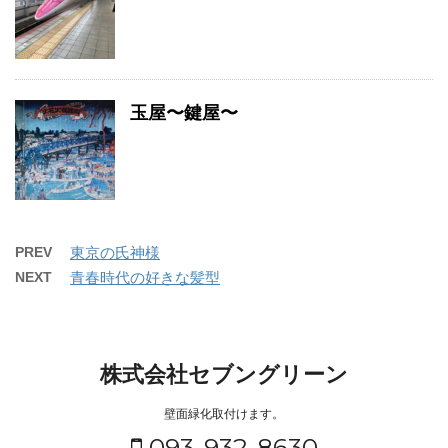
玉屋〜鍵屋〜
PREV
東京の氏神様
NEXT
青春時代の好きな髪型
株式会社セブングリーン
壁面緑化取付けます。
093-932-8630