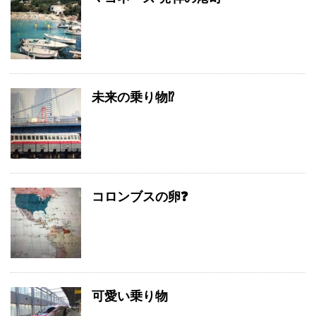
未来の乗り物⁉️
コロンブスの卵❓
可愛い乗り物