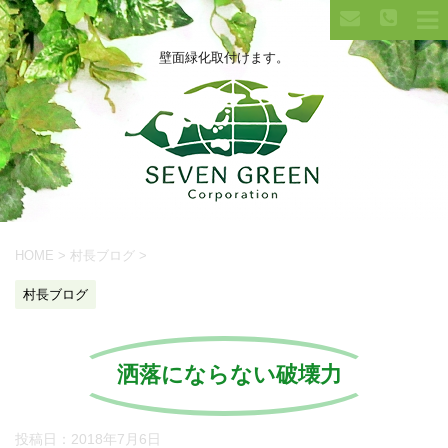
壁面緑化取付けます。
HOME
>
村長ブログ
>
村長ブログ
洒落にならない破壊力
投稿日：
2018年7月6日