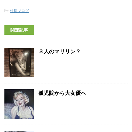
-
村長ブログ
関連記事
３人のマリリン？
孤児院から大女優へ