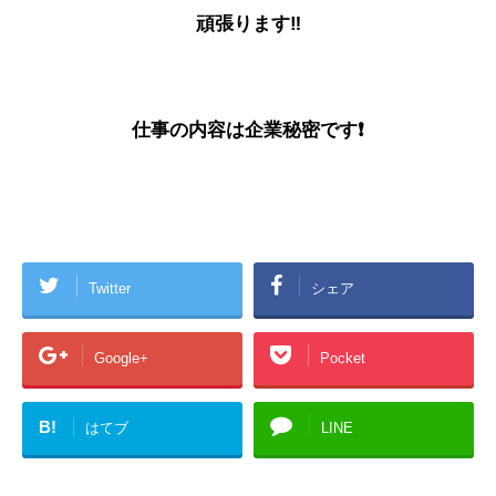
頑張ります‼
仕事の内容は
企業秘密です❗
Twitter
シェア
Google+
Pocket
B!
はてブ
LINE