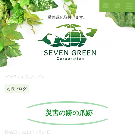
壁面緑化取付けます。
HOME
>
村長ブログ
>
村長ブログ
災害の跡の爪跡
投稿日：
2018年7月14日