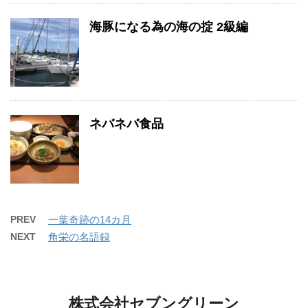
海豚になる為の海の掟 2級編
ネバネバ食品
PREV
一葉奇跡の14カ月
NEXT
角栄の名語録
株式会社セブングリーン