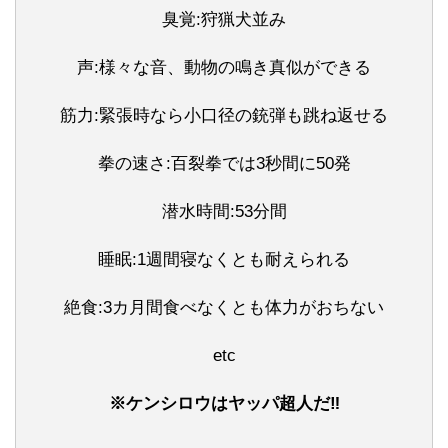
臭覚:狩猟犬並み
声:様々な音、動物の鳴き真似ができる
筋力:緊張時なら小口径の銃弾も跳ね返せる
拳の速さ:百裂拳では3秒間に50発
潜水時間:53分間
睡眠:1週間寝なくとも耐えられる
絶食:3カ月間食べなくとも体力がおちない
etc
※ケンシロウはヤッパ超人だ‼