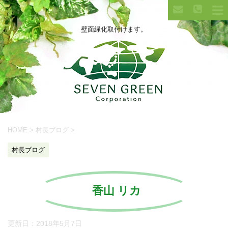
壁面緑化取付けます。
HOME
>
村長ブログ
>
村長ブログ
香山 リカ
更新日：
2018年5月7日