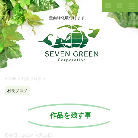
壁面緑化取付けます。
HOME
>
村長ブログ
>
村長ブログ
作品を残す事
投稿日：
2019年4月18日